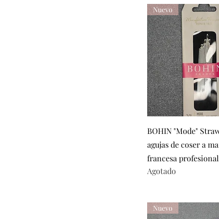
Talla 8
Nuevo
Talla 9
Vista rápid
BOHIN "Mode" Straw
agujas de coser a m
francesa profesional
Agotado
Nuevo