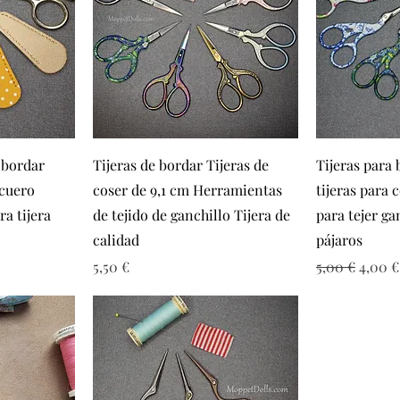
a
Vista rápida
Vi
 bordar
Tijeras de bordar Tijeras de
Tijeras para 
 cuero
coser de 9,1 cm Herramientas
tijeras para 
a tijera
de tejido de ganchillo Tijera de
para tejer ga
calidad
pájaros
ta
Precio
Precio
Precio
5,50 €
5,00 €
4,00 €