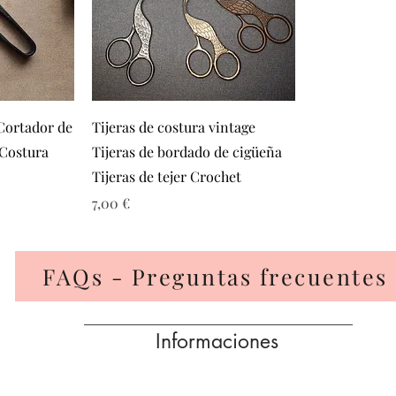
a
Vista rápida
 Cortador de
Tijeras de costura vintage
 Costura
Tijeras de bordado de cigüeña
Tijeras de tejer Crochet
ta
Precio
7,00 €
FAQs - Preguntas frecuentes
Informaciones