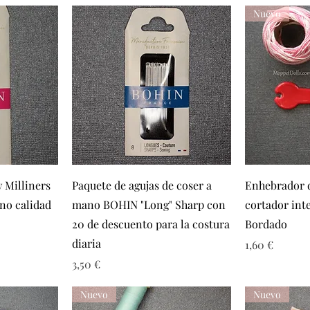
Nuevo
a
Vista rápida
Vi
 Milliners
Paquete de agujas de coser a
Enhebrador d
ano calidad
mano BOHIN "Long" Sharp con
cortador int
20 de descuento para la costura
Bordado
diaria
Precio
1,60 €
Precio
3,50 €
Nuevo
Nuevo