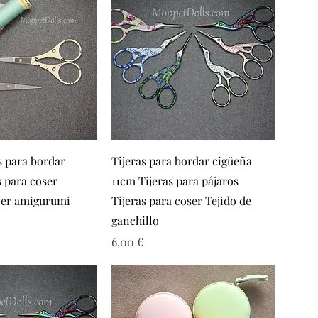
sta rápida
Vista rápida
s para bordar
Tijeras para bordar cigüeña
 para coser
11cm Tijeras para pájaros
jer amigurumi
Tijeras para coser Tejido de
ganchillo
Precio
6,00 €