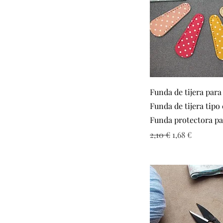
Vista rápid
Funda de tijera para
Funda de tijera tipo
Funda protectora par
Precio
Precio de ofer
2,10 €
1,68 €