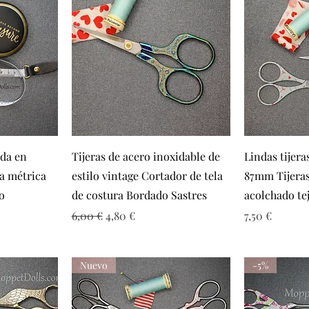
a
Vista rápida
Vi
nda en
Tijeras de acero inoxidable de
Lindas tijera
ta métrica
estilo vintage Cortador de tela
87mm Tijeras
lo
de costura Bordado Sastres
acolchado te
Precio
Precio de oferta
Precio
6,00 €
4,80 €
7,50 €
Nuevo
-5%