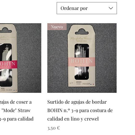
Ordenar por
Nuevo
sta rápida
Vista rápida
ujas de coser a
Surtido de agujas de bordar
"Mode" Straw
BOHIN n.º 3-9 para costura de
3-9 para calidad
calidad en lino y crewel
de oferta
Precio
3,50 €