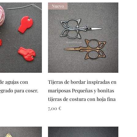
Nuevo
sta rápida
Vista rápida
e agujas con
Tijeras de bordar inspiradas en
egrado para coser.
mariposas Pequeñas y bonitas
tijeras de costura con hoja fina
Precio
7,00 €