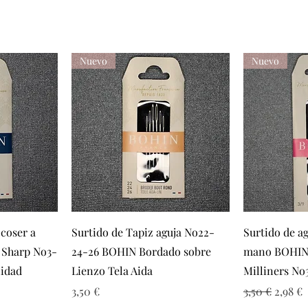
Nuevo
Nuevo
a
Vista rápida
Vi
 coser a
Surtido de Tapiz aguja No22-
Surtido de ag
 Sharp No3-
24-26 BOHIN Bordado sobre
mano BOHIN 
lidad
Lienzo Tela Aida
Milliners No
ta
Precio
Precio
Precio 
3,50 €
3,50 €
2,98 €