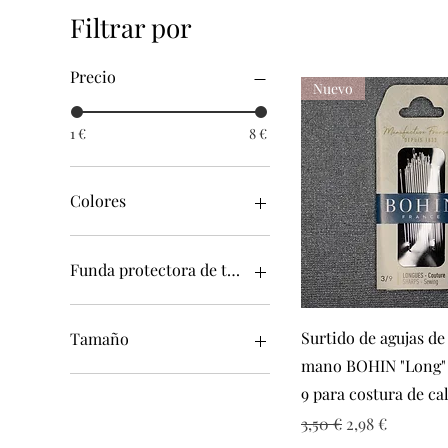
Filtrar por
Precio
Nuevo
1 €
8 €
Colores
Funda protectora de tijera
Con
Vista rápid
Sin que
Surtido de agujas de
Tamaño
mano BOHIN "Long"
Talla 5
9 para costura de ca
Talla 6
Precio
Precio de ofer
3,50 €
2,98 €
Talla 7