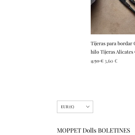
Vista rápid
Tijeras para bordar
hilo Tijeras Alicates
Precio
Precio de ofer
4,50 €
3,60 €
EUR (€)
MOPPET Dolls BOLETINES