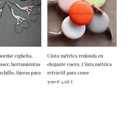
sta rápida
Vista rápida
bordar cigüeña,
Cinta métrica redonda en
coser, herramientas
elegante cuero. Cinta métrica
nchillo, tijeras para
retráctil para coser
Precio
Precio de oferta
5,50 €
4,68 €
 de oferta