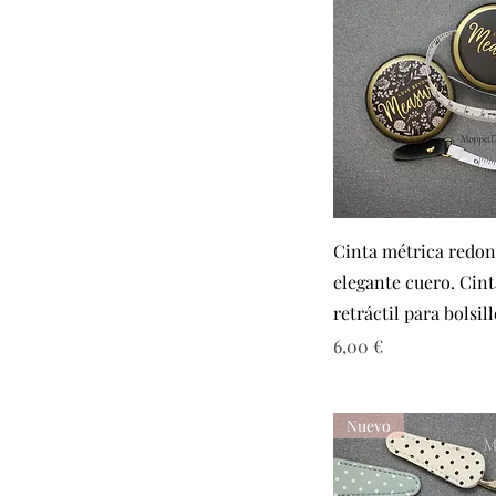
Vista rápid
Cinta métrica redo
elegante cuero. Cin
retráctil para bolsil
Precio
6,00 €
Nuevo