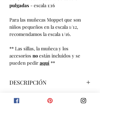
pulgadas
- escala 1:16
Para las muñecas Moppet que son
niños pequeños en la escala 1/12,
recomendamos la escala 1/16.
** Las sillas, la muñeca y los
accesorios
no
están incluidos y se
pueden pedir
aquí
**
DESCRIPCIÓN
Dimensiones de la mesa
: diam 75
x H 46 mm / Diam 2.95 x H1.81
pulgadas
Peso neto
: 28 gr
EUR (€)
Materiales
: Fabricado en MDF de
madera mediana. Como la madera
es natural, los colores pueden