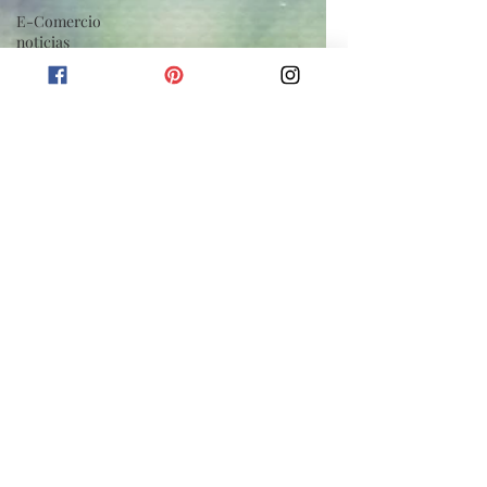
E-Comercio
noticias
Información de
muebles en
miniatura
Consejos y
tutoriales